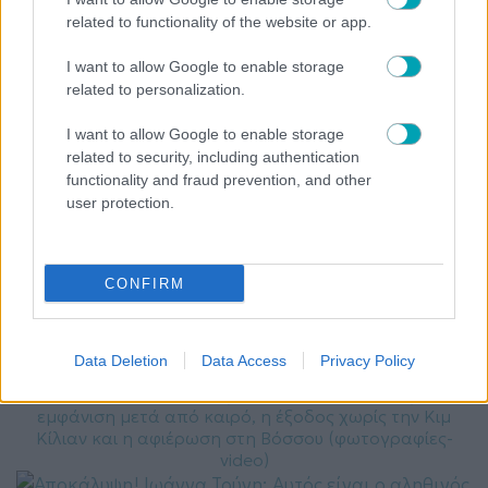
related to functionality of the website or app.
I want to allow Google to enable storage
related to personalization.
EXCLUSIVE
NEWS
, 
I want to allow Google to enable storage
Αποκάλυψη! Γιώργος Λιάγκας: Η Αντωνά άφησε το
related to security, including authentication
διαμέρισμά της στη Γλυφάδα -Η νέα βίλα στην Τήνο
functionality and fraud prevention, and other
και οι ραγδαίες αλλαγές στη ζωή τους
user protection.
CONFIRM
EXCLUSIVE
NEWS
, 
Data Deletion
Data Access
Privacy Policy
Αποκλειστικό! Μάκης Τριανταφυλλόπουλος: Η
εμφάνιση μετά από καιρό, η έξοδος χωρίς την Κιμ
Κίλιαν και η αφιέρωση στη Βόσσου (φωτογραφίες-
video)