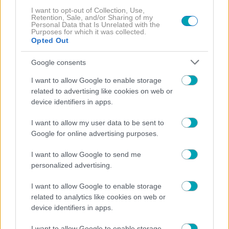
, 
I want to opt-out of Collection, Use,
Γεννάει η Κατερίνα Καινούργιου: Σε αυτή τη «χρυσή»
Retention, Sale, and/or Sharing of my
Personal Data that Is Unrelated with the
σουίτα θα φέρει στον κόσμο την μπέμπα της- Όλα
Purposes for which it was collected.
έτοιμα για τον τοκετό!
Opted Out
Google consents
I want to allow Google to enable storage
related to advertising like cookies on web or
EXCLUSIVE
NEWS
, 
device identifiers in apps.
Αναβρασμός! Ιωάννα Τούνη: Η πρώτη της αντίδραση
I want to allow my user data to be sent to
για την εμπλοκή του Αλεξάνδρου στο κύκλωμα
Google for online advertising purposes.
απάτης εκατομμυρίων
I want to allow Google to send me
personalized advertising.
I want to allow Google to enable storage
EXCLUSIVE
NEWS
, 
related to analytics like cookies on web or
device identifiers in apps.
Αποκάλυψη! Θρίλερ με τη νοσηλεία της Παπαρίζου: H
εντολή των γιατρών και ο άντρας-βράχος δίπλα της
I want to allow Google to enable storage