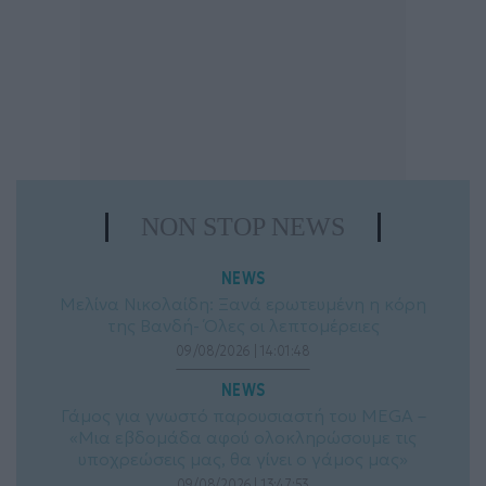
NON STOP NEWS
NEWS
Μελίνα Νικολαίδη: Ξανά ερωτευμένη η κόρη
της Βανδή- Όλες οι λεπτομέρειες
09/08/2026 | 14:01:48
NEWS
Γάμος για γνωστό παρουσιαστή του MEGA –
«Μια εβδομάδα αφού ολοκληρώσουμε τις
υποχρεώσεις μας, θα γίνει ο γάμος μας»
09/08/2026 | 13:47:53