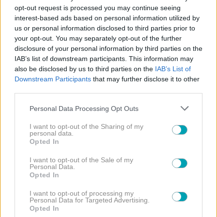
opt-out request is processed you may continue seeing
interest-based ads based on personal information utilized by
us or personal information disclosed to third parties prior to
EXCLUSIVE
NEWS
your opt-out. You may separately opt-out of the further
, 
disclosure of your personal information by third parties on the
Όλη η αλήθεια για Φουρέιρα-Μποτία: Ο πραγματικός
IAB’s list of downstream participants. This information may
λόγος που δεν παντρεύονται και το δεύτερο μωρό
also be disclosed by us to third parties on the
IAB’s List of
Downstream Participants
that may further disclose it to other
third parties.
Please note that this website/app uses one or more Google
Personal Data Processing Opt Outs
services and may gather and store information including but
EXCLUSIVE
NEWS
, 
not limited to your visit or usage behaviour. You may click to
I want to opt-out of the Sharing of my
personal data.
grant or deny consent to Google and its third-party tags to
Αποκλειστική συνέντευξη! Βασίλης Μηλιώνης: «Το να
Opted In
use your data for below specified purposes in below Google
συνεργάζεσαι με παιδιά σε απελευθερώνει από τους
consent section.
δικούς σου δαίμονες…»
I want to opt-out of the Sale of my
Personal Data.
Opted In
I want to opt-out of processing my
Personal Data for Targeted Advertising.
Opted In
EXCLUSIVE
NEWS