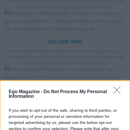
κληρονόμοι των 15 εκατ.- Οι πολυτελείς μεζονέτες, τα
κοσμήματα και οι τραπεζικοί λογαριασμοί
EXCLUSIVE
NEWS
, 
Αποκάλυψη! Φαίη Σκορδά: H σκιά στον γάμο της με
τον αρχιτέκτονα- Τα δάκρυα πάνω από το νυφικό και
η ανατροπή της τελευταίας στιγμής
Ego Magazine -
Do Not Process My Personal
Information
EXCLUSIVE
NEWS
, 
Σοκ και δέος! Μαρινέλλα: O πνευματικός της
If you wish to opt-out of the sale, sharing to third parties, or
Αρχιμανδρίτης Παλαμάς αποκαλύπτει τι έλεγε για τον
processing of your personal or sensitive information for
θάνατο της
targeted advertising by us, please use the below opt-out
section to confirm your selection. Please note that after your