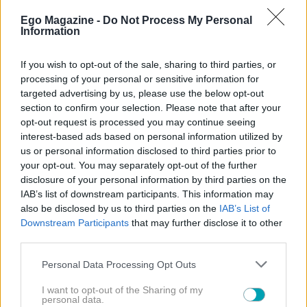
Ego Magazine -
Do Not Process My Personal
Information
If you wish to opt-out of the sale, sharing to third parties, or
processing of your personal or sensitive information for
targeted advertising by us, please use the below opt-out
section to confirm your selection. Please note that after your
opt-out request is processed you may continue seeing
interest-based ads based on personal information utilized by
us or personal information disclosed to third parties prior to
your opt-out. You may separately opt-out of the further
disclosure of your personal information by third parties on the
IAB’s list of downstream participants. This information may
Με ισχυρή ταυτότητα, σύγχρονη αισθητική και ένα
also be disclosed by us to third parties on the
IAB’s List of
μοντέλο που συνδυάζει ποιότητα, ευκολία και
Downstream Participants
that may further disclose it to other
third parties.
προσιτή τιμή, το
DINAS eat real
δεν αποτελεί απλώς
ένα νέο κατάστημα εστίασης.
Αποτελεί τη νέα γενιά
Please note that this website/app uses one or more Google
Personal Data Processing Opt Outs
services and may gather and store information including but
του καθημερινού φαγητού στην Ελλάδα.
not limited to your visit or usage behaviour. You may click to
I want to opt-out of the Sharing of my
personal data.
grant or deny consent to Google and its third-party tags to