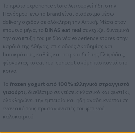
Το πρώτο experience store λειτουργεί ήδη στην
Πανόρμου, ενώ το brand είναι διαθέσιμο μέσω
delivery σχεδόν σε ολόκληρη την Αττική. Μέσα στον
επόμενο μήνα, το
DINAS eat real
συνεχίζει δυναμικά
την ανάπτυξή του με δύο νέα experience stores στην
καρδιά της Αθήνας, στις οδούς Ακαδημίας και
Ιπποκράτους, καθώς και στη καρδιά της Γλυφάδας,
φέρνοντας το eat real concept ακόμη πιο κοντά στο
κοινό.
Το
frozen yogurt από 100% ελληνικό στραγγιστό
γιαούρτι,
διαθέσιμο σε γεύσεις κλασικό και φυστίκι,
ολοκληρώνει την εμπειρία και ήδη αναδεικνύεται σε
έναν από τους πρωταγωνιστές του φετινού
καλοκαιριού.