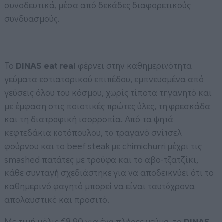
συνοδευτικά, μέσα από δεκάδες διαφορετικούς
συνδυασμούς.
Το
DINAS eat real
φέρνει στην καθημερινότητα
γεύματα εστιατορικού επιπέδου, εμπνευσμένα από
γεύσεις όλου του κόσμου, χωρίς τίποτα τηγανητό και
με έμφαση στις ποιοτικές πρώτες ύλες, τη φρεσκάδα
και τη διατροφική ισορροπία. Από τα ψητά
κεφτεδάκια κοτόπουλου, το τραγανό σνίτσελ
φούρνου και το beef steak με chimichurri μέχρι τις
smashed πατάτες με τρούφα και το αβο-τζατζίκι,
κάθε συνταγή σχεδιάστηκε για να αποδεικνύει ότι το
καθημερινό φαγητό μπορεί να είναι ταυτόχρονα
απολαυστικό και προσιτό.
Με τιμή μόλις €8,90 για ένα πλήρες γεύμα, το
DINAS