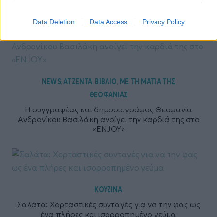
Data Deletion
Data Access
Privacy Policy
NEWS
ΑΤΖΕΝΤΑ
ΒΙΒΛΙΟ
ΜΕ ΤΗ ΜΑΤΙΑ ΤΗΣ
,
,
,
ΘΕΟΦΑΝΙΑΣ
Η συγγραφέας και δημοσιογράφος Θεοφανία
Ανδρονίκου Βασιλάκη ανοίγει την καρδιά της στο
«ENJOY»
ΚΟΥΖΙΝΑ
Σαλάτα: Χορταστικές συνταγές για να την φας ως
ένα πλήρες και ισορροπημένο γεύμα