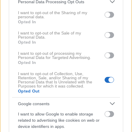
Please note that this website/app uses one or more Google
Personal Data Processing Opt Outs
08/08/2026 | 12:51:20
services and may gather and store information including but
NEWS
not limited to your visit or usage behaviour. You may click to
I want to opt-out of the Sharing of my
personal data.
Συγκινεί ο Παπαμιχαήλ: Το
grant or deny consent to Google and its third-party tags to
Opted In
use your data for below specified purposes in below Google
μήνυμα για τα 22 χρόνια από
consent section.
I want to opt-out of the Sale of my
τον θάνατο του πατέρα του
Personal Data.
Δημήτρη
Opted In
I want to opt-out of processing my
08/08/2026 | 11:32:59
Personal Data for Targeted Advertising.
Opted In
NEWS
Επιτέλους! Αυτή είναι η
I want to opt-out of Collection, Use,
αλήθεια για Μάστορα-
Retention, Sale, and/or Sharing of my
Personal Data that Is Unrelated with the
Καληφώνη- Τι πραγματικά
Purposes for which it was collected.
Opted Out
συμβαίνει ανάμεσα τους
Google consents
08/08/2026 | 11:01:24
I want to allow Google to enable storage
ΑΤΖΕΝΤΑ
, 
ΒΙΒΛΙΟ
, 
ΣΥΝΕΝΤΕΥΞΗ
related to advertising like cookies on web or
Ρεβέκκα Βεδέ: «Η Πάλη των
device identifiers in apps.