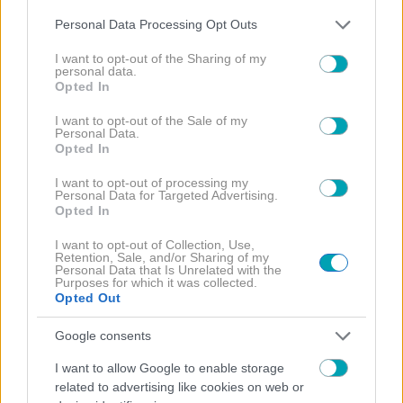
Please note that this website/app uses one or more Google
Personal Data Processing Opt Outs
services and may gather and store information including but
ιωαννα μαλεσκου
not limited to your visit or usage behaviour. You may click to
I want to opt-out of the Sharing of my
personal data.
grant or deny consent to Google and its third-party tags to
Opted In
use your data for below specified purposes in below Google
consent section.
I want to opt-out of the Sale of my
Personal Data.
Opted In
I want to opt-out of processing my
ΔΙΑΒΑΣΤΕ
Personal Data for Targeted Advertising.
Opted In
ΠΕΡΙΣΣΟΤΕΡΑ
I want to opt-out of Collection, Use,
Retention, Sale, and/or Sharing of my
Personal Data that Is Unrelated with the
Purposes for which it was collected.
Opted Out
Google consents
I want to allow Google to enable storage
related to advertising like cookies on web or
FITNESS