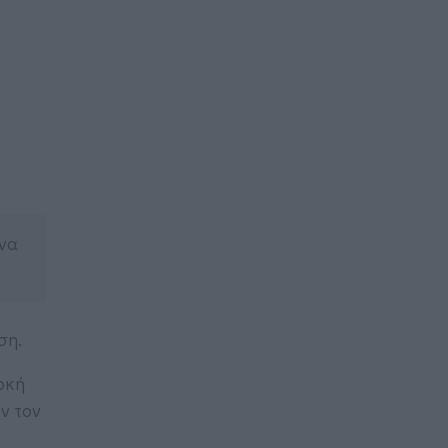
 να
ση.
ρκή
ν τον