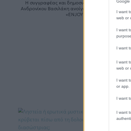
Google 
Η συγγραφέας και δημοσιογράφος Θεοφανία
Ανδρονίκου Βασιλάκη ανοίγει την καρδιά της στο
I want t
«ENJOY»
web or d
I want t
purpose
I want 
I want t
web or d
I want t
or app.
I want t
I want t
authenti