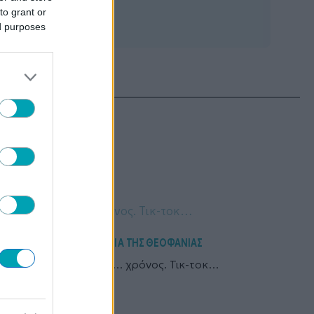
to grant or
ed purposes
ΤΕΡΑ
ΜΕ ΤΗ ΜΑΤΙΑ ΤΗΣ ΘΕΟΦΑΝΙΑΣ
Γυναίκα και …. χρόνος. Τικ-τοκ…