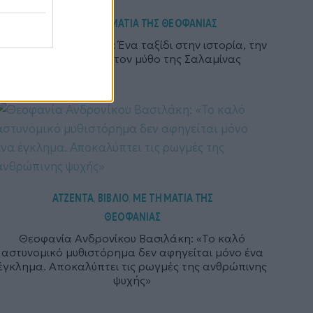
NEWS
ΜΕ ΤΗ ΜΑΤΙΑ ΤΗΣ ΘΕΟΦΑΝΙΑΣ
,
Σπήλαιο του Ευριπίδη: Ένα ταξίδι στην ιστορία, την
αρχαιολογία και τον μύθο της Σαλαμίνας
ΑΤΖΕΝΤΑ
ΒΙΒΛΙΟ
ΜΕ ΤΗ ΜΑΤΙΑ ΤΗΣ
,
,
ΘΕΟΦΑΝΙΑΣ
Θεοφανία Ανδρονίκου Βασιλάκη: «Το καλό
αστυνομικό μυθιστόρημα δεν αφηγείται μόνο ένα
έγκλημα. Αποκαλύπτει τις ρωγμές της ανθρώπινης
ψυχής»