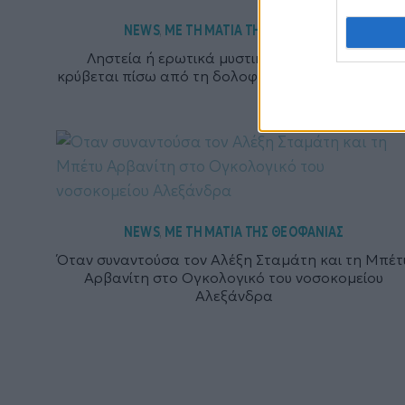
NEWS
ΜΕ ΤΗ ΜΑΤΙΑ ΤΗΣ ΘΕΟΦΑΝΙΑΣ
,
Ληστεία ή ερωτικά μυστικά; Κάτι βαθύτερο
κρύβεται πίσω από τη δολοφονία της διασώστριας
NEWS
ΜΕ ΤΗ ΜΑΤΙΑ ΤΗΣ ΘΕΟΦΑΝΙΑΣ
,
Όταν συναντούσα τον Αλέξη Σταμάτη και τη Μπέτ
Αρβανίτη στο Ογκολογικό του νοσοκομείου
Αλεξάνδρα