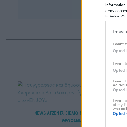
information 
deny consent
in below Go
Persona
I want t
Opted 
ΔΙΑ
I want t
Opted 
I want 
Advertis
Opted 
I want t
of my P
was col
NEWS
ΑΤΖΕΝΤΑ
ΒΙΒΛΙΟ
ΜΕ ΤΗ ΜΑΤΙΑ ΤΗΣ
,
,
,
Opted 
ΘΕΟΦΑΝΙΑΣ