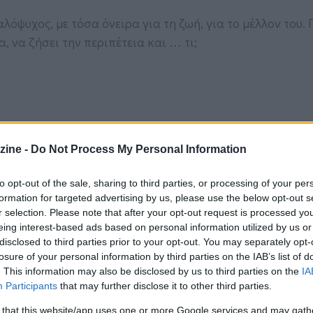
λόψυχος, με τόσα όνειρα για τη ζωή, για το μέλλον του.
, να ζήσει την περιπέτεια και … τι;
τέτοιο;
zine -
Do Not Process My Personal Information
 να γίνει ότι καλύτερο, καταρχάς να αποφύγει τον κίνδ
to opt-out of the sale, sharing to third parties, or processing of your per
ια λειτουργική ζωή.
formation for targeted advertising by us, please use the below opt-out s
r selection. Please note that after your opt-out request is processed y
eing interest-based ads based on personal information utilized by us or
disclosed to third parties prior to your opt-out. You may separately opt-
losure of your personal information by third parties on the IAB’s list of
. This information may also be disclosed by us to third parties on the
IA
Participants
that may further disclose it to other third parties.
 that this website/app uses one or more Google services and may gath