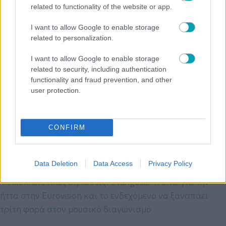
related to functionality of the website or app.
I want to allow Google to enable storage
related to personalization.
I want to allow Google to enable storage
NEWS
ΣΥΝΕΝΤΕΥΞΗ
, 
related to security, including authentication
Αποκλειστική συνέντευξη! Μιχάλης Βαλάσογλου : Το
functionality and fraud prevention, and other
Μπαμπά σ΄αγαπώ, οι ταμπέλες και το φαινόμενο της
user protection.
κλειδαρότρυπας
CONFIRM
NEWS
ΣΥΝΕΝΤΕΥΞΗ
, 
Αποκλειστική συνέντευξη! Λευτέρης Πολυχρόνης: Ο
Data Deletion
Data Access
Privacy Policy
έρωτας, η αναγνωρισιμότητα και η νέα σειρά στην ΕΡΤ