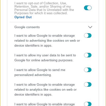
I want to opt-out of Collection, Use,
Retention, Sale, and/or Sharing of my
Personal Data that Is Unrelated with the
NEWS
ΣΥΝΕΝΤΕΥΞΗ
, 
Purposes for which it was collected.
Opted Out
Αποκλειστική συνέντευξη! Δημήτρης Καπετανάκος: To
Porto Leone, η επιτυχία και τα μηνύματα στα social media
Google consents
I want to allow Google to enable storage
related to advertising like cookies on web or
device identifiers in apps.
NEWS
ΣΥΝΕΝΤΕΥΞΗ
, 
Αποκλειστική συνέντευξη! Ζώγια Σεβαστιανού: «Γέννησα
I want to allow my user data to be sent to
στο σπίτι τον γιο μου»
Google for online advertising purposes.
I want to allow Google to send me
personalized advertising.
I want to allow Google to enable storage
NEWS
ΣΥΝΕΝΤΕΥΞΗ
, 
related to analytics like cookies on web or
device identifiers in apps.
Αποκλειστική συνέντευξη! Χρυσηίδα Δημουλίδου: Το
ατύχημα που την καθήλωσε-«Έχω εννέα βίδες και δύο
I want to allow Google to enable storage
λάμες»