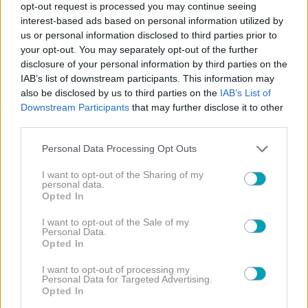
opt-out request is processed you may continue seeing
NEWS
ΣΥΝΕΝΤΕΥΞΗ
interest-based ads based on personal information utilized by
, 
us or personal information disclosed to third parties prior to
Αποκλειστική συνέντευξη! Δήμητρα Σιγάλα: Το «Μπαμπά
your opt-out. You may separately opt-out of the further
σ΄αγαπώ» η προσωπική ζωή και τα όνειρα για το μέλλον
disclosure of your personal information by third parties on the
IAB’s list of downstream participants. This information may
also be disclosed by us to third parties on the
IAB’s List of
ΑΤΖΕΝΤΑ
ΒΙΒΛΙΟ
ΣΥΝΕΝΤΕΥΞΗ
, 
, 
Downstream Participants
that may further disclose it to other
third parties.
Νικολέττα Κυρίδη: Αγκάθια κα Ρόδα
Please note that this website/app uses one or more Google
Personal Data Processing Opt Outs
services and may gather and store information including but
not limited to your visit or usage behaviour. You may click to
I want to opt-out of the Sharing of my
personal data.
grant or deny consent to Google and its third-party tags to
Opted In
use your data for below specified purposes in below Google
NEWS
ΣΥΝΕΝΤΕΥΞΗ
, 
consent section.
I want to opt-out of the Sale of my
Personal Data.
Αποκλειστική συνέντευξη! Ευσταθία Τσαπαρέλη: Το
Opted In
Μπαμπά σ΄αγαπώ, ο φόβος για τον γιο της και η
τηλεπαρουσίαση
I want to opt-out of processing my
Personal Data for Targeted Advertising.
Opted In