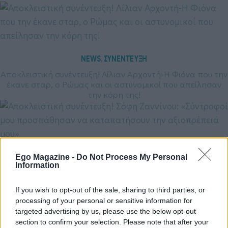
NEWS
ΣΥΝΕΝΤΕΥΞΗ
, 
Αποκλειστική συνέντευξη! Λίλιαν Αρχοντή-Η Φιόνα που την
έκανε σταρ, ο Ρώμας και οι αστυνομικοί που απείλησαν
την κόρη της!
NEWS
ΣΥΝΕΝΤΕΥΞΗ
, 
Ego Magazine -
Do Not Process My Personal
Information
Αποκλειστική συνέντευξη! Σόφη Ζαννίνου: «Σύντροφοί μου
προσπάθησαν να καταπατήσουν την αξιοπρέπειά μου»
If you wish to opt-out of the sale, sharing to third parties, or
processing of your personal or sensitive information for
targeted advertising by us, please use the below opt-out
section to confirm your selection. Please note that after your